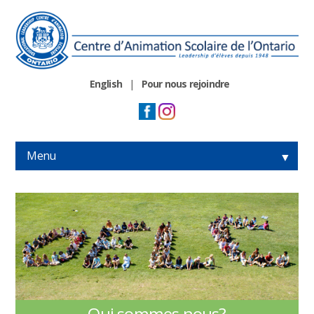
English
|
Pour nous rejoindre
Menu
▼
▼
▼
▼
Qui sommes nous?