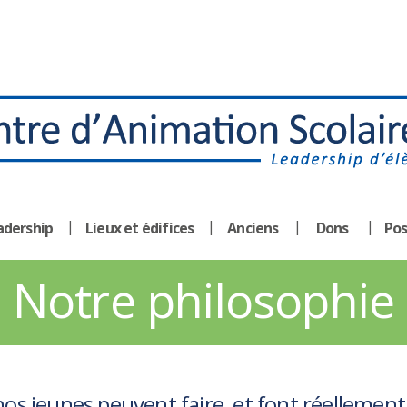
adership
Lieux et édifices
Anciens
Dons
Pos
Notre philosophie
s jeunes peuvent faire, et font réellement