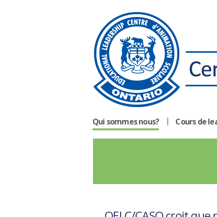
Qui sommes nous?
Cours de le
OELC/CASO croit que no