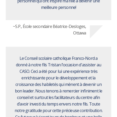
personnel qui ont inspiré ma fille à devenir une
meilleure personne!
~S.P., École secondaire Béatrice-Desloges,
Ottawa
Le Conseil scolaire catholique Franco-Nord a
donné à notre fils Tristan l’occasion d'assister au
CASO. Ceci a été pour lui une expérience très
enrichissante pour le développement et la
croissance des habiletés qui mènent à devenir un
bon leader. Nous tenons à remercier infiniment le
conseil et surtout les facilitateurs du centre afin
d’avoir investi du temps envers notre fils. Toute
notre gratitude pour cette précieuse contribution.
Ce fut pour lui sept jours de bonheur et une belle