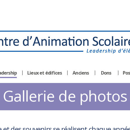
adership
Lieux et édifices
Anciens
Dons
Pos
Gallerie de photos
 et des souvenirs se réalisent chaque anné