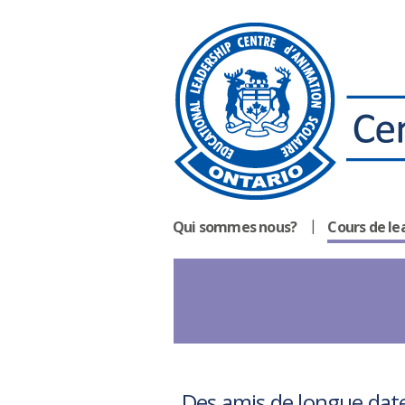
Qui sommes nous?
Cours de le
Des amis de longue date